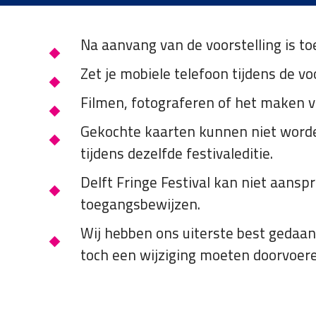
die
een
Na aanvang van de voorstelling is to
schermlezer
gebruiken;
Zet je mobiele telefoon tijdens de vo
Druk
op
Filmen, fotograferen of het maken v
Control-
Gekochte kaarten kunnen niet worden
F10
om
tijdens dezelfde festivaleditie.
een
Delft Fringe Festival kan niet aans
toegankelijkheidsmenu
te
toegangsbewijzen.
openen.
Wij hebben ons uiterste best gedaa
toch een wijziging moeten doorvoere